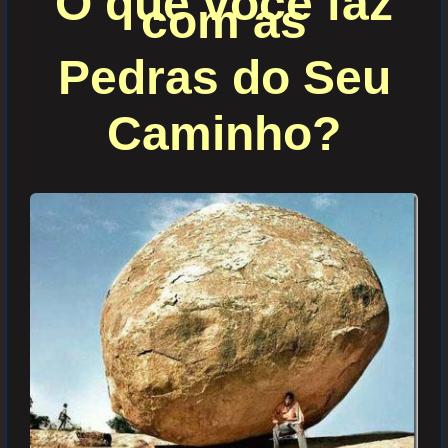
O que você faz
com as
Pedras do
Seu
Caminho?