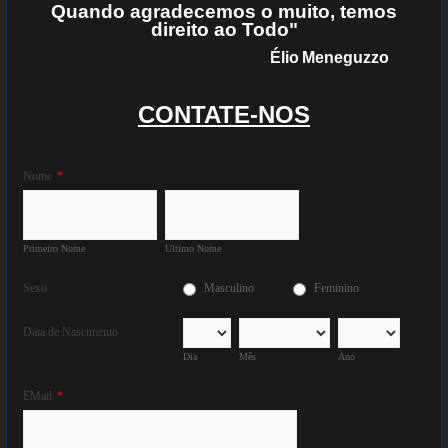
Quando agradecemos o muito, temos
direito ao Todo"
Élio
Meneguzzo
CONTATE-NOS
Nome
*
Primeiro Nome
Ultimo Nome
Sexo
Masculino
Feminino
Data de Nascimento
Dia
Mês
Ano
EMail
*